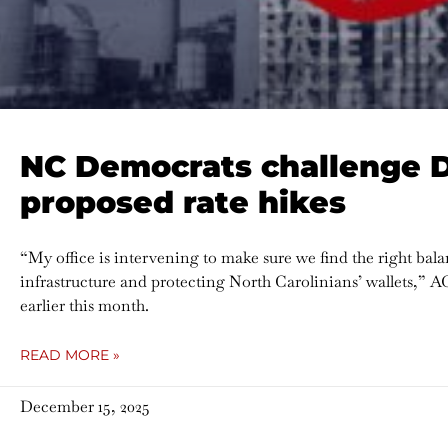
NC Democrats challenge 
proposed rate hikes
“My office is intervening to make sure we find the right ba
infrastructure and protecting North Carolinians’ wallets,” A
earlier this month.
READ MORE »
December 15, 2025