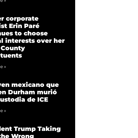
e »
r corporate
st Erin Paré
nues to choose
l interests over her
 County
ituents
e »
ven mexicano que
 en Durham murió
custodia de ICE
e »
dent Trump Taking
 the Wrong