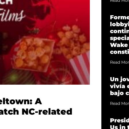
Read Mor
Forme
lobbyi
conti
specia
Wake
const
Read Mor
Un jo
vivía
bajo 
eltown: A
Read Mor
atch NC-related
Presi
Us in