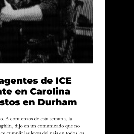
agentes de ICE
te en Carolina
restos en Durham
o. A comienzos de esta semana, la
aughlin, dijo en un comunicado que no
e cumplir las leyes del país en todos los