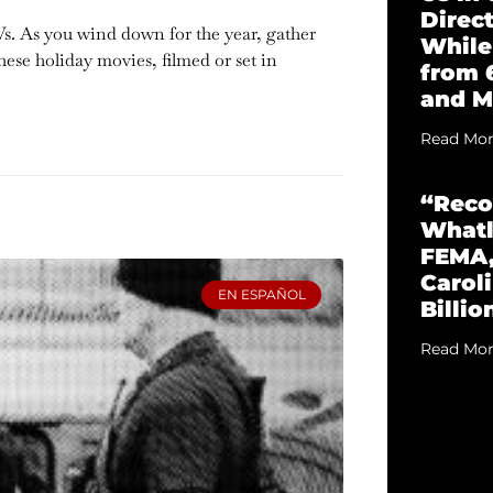
Direc
TVs. As you wind down for the year, gather
While
ese holiday movies, filmed or set in
from 
and M
Read Mor
“Reco
Whatl
FEMA,
Caroli
EN ESPAÑOL
Billio
Read Mor