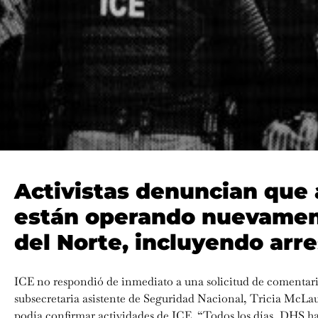
Activistas denuncian que 
están operando nuevamen
del Norte, incluyendo ar
ICE no respondió de inmediato a una solicitud de comentari
subsecretaria asistente de Seguridad Nacional, Tricia McL
podía confirmar actividades de ICE. “Todos los días, DHS hac