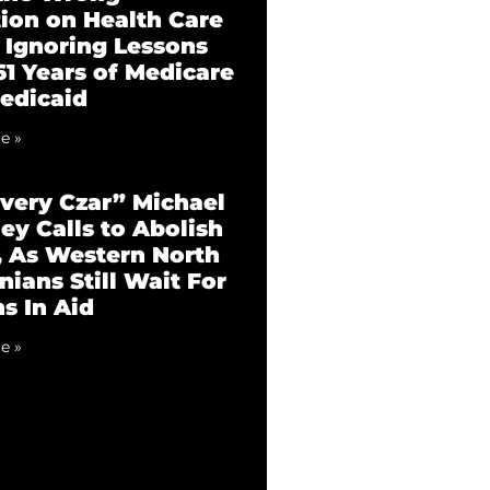
tion on Health Care
 Ignoring Lessons
61 Years of Medicare
edicaid
e »
very Czar” Michael
ey Calls to Abolish
 As Western North
nians Still Wait For
ns In Aid
e »