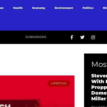
ion
Health
Economy
Environment
Politics
NC
SUBMISSIONS
Most
Steve
With 
LIFESTYLE
Propp
Domes
Miller