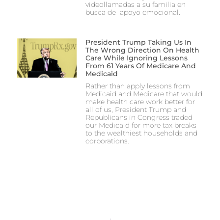
videollamadas a su familia en
busca de apoyo emocional.
President Trump Taking Us In
The Wrong Direction On Health
Care While Ignoring Lessons
From 61 Years Of Medicare And
Medicaid
Rather than apply lessons from
Medicaid and Medicare that would
make health care work better for
all of us, President Trump and
Republicans in Congress traded
our Medicaid for more tax breaks
to the wealthiest households and
corporations.