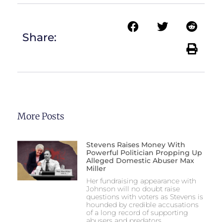
Share:
More Posts
Stevens Raises Money With
Powerful Politician Propping Up
Alleged Domestic Abuser Max
Miller
Her fundraising appearance with
Johnson will no doubt raise
questions with voters as Stevens is
hounded by credible accusations
of a long record of supporting
abusers and predators.