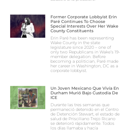
Former Corporate Lobbyist Erin
Paré Continues To Choose
Special Interests Over Her Wake
County Constituents
Erin Paré has been representing
Wake County in the state
legislature since 2020 – one of
only two Republicans in Wake’s 19-
member delegation. Before
becoming a politician, Paré made
her career in Washington, DC as a
corporate lobbyist.
Un Joven Mexicano Que Vivía En
Durham Murió Bajo Custodia De
ICE
Durante las tres semanas que
permaneció detenido en el Centro
de Detención Stewart, el estado de
salud de Prisciliano Trejo Ricano
se deterioró rápidamente. Todos
los días llamaba y hacía