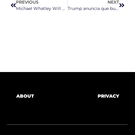
PREVIOUS
NEXT
Michael Whatley Will Champion a National Abortion Ban
Trump anuncia que buscará que la Corte Suprema reconsidere el caso sobre la ciudadanía por nacimiento
ABOUT
PRIVACY