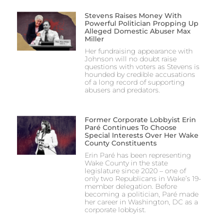
Stevens Raises Money With
Powerful Politician Propping Up
Alleged Domestic Abuser Max
Miller
Her fundraising appearance with
Johnson will no doubt raise
questions with voters as Stevens is
hounded by credible accusations
of a long record of supporting
abusers and predators.
Former Corporate Lobbyist Erin
Paré Continues To Choose
Special Interests Over Her Wake
County Constituents
Erin Paré has been representing
Wake County in the state
legislature since 2020 – one of
only two Republicans in Wake’s 19-
member delegation. Before
becoming a politician, Paré made
her career in Washington, DC as a
corporate lobbyist.