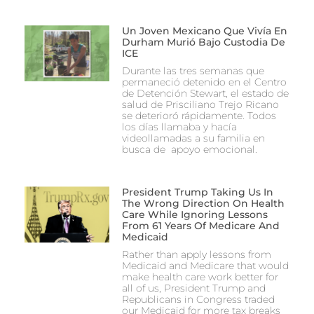
Un Joven Mexicano Que Vivía En
Durham Murió Bajo Custodia De
ICE
Durante las tres semanas que
permaneció detenido en el Centro
de Detención Stewart, el estado de
salud de Prisciliano Trejo Ricano
se deterioró rápidamente. Todos
los días llamaba y hacía
videollamadas a su familia en
busca de apoyo emocional.
President Trump Taking Us In
The Wrong Direction On Health
Care While Ignoring Lessons
From 61 Years Of Medicare And
Medicaid
Rather than apply lessons from
Medicaid and Medicare that would
make health care work better for
all of us, President Trump and
Republicans in Congress traded
our Medicaid for more tax breaks