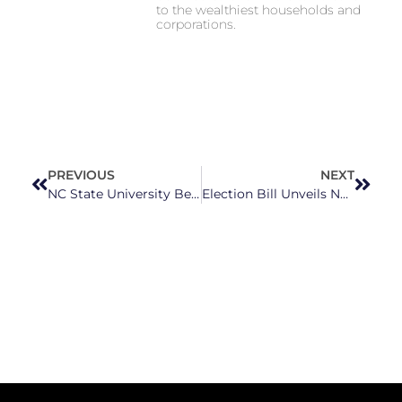
to the wealthiest households and
corporations.
PREVIOUS
NEXT
NC State University Becomes Latest Casualty in GOP Push to Scrap Early Voting Sites
Election Bill Unveils NC Republicans’ Latest Assault on Our Voting Rights