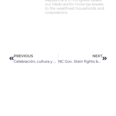
our Medicaid for more tax breaks
to the wealthiest households and
corporations.
PREVIOUS
NEXT
Celebración, cultura y unidad: La Fiesta del Pueblo llena Fayetteville Street
NC Gov. Stein fights back against looming surge in healthcare costs