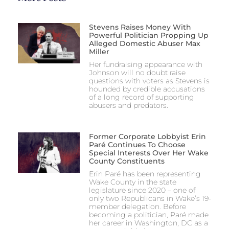
Stevens Raises Money With
Powerful Politician Propping Up
Alleged Domestic Abuser Max
Miller
Her fundraising appearance with
Johnson will no doubt raise
questions with voters as Stevens is
hounded by credible accusations
of a long record of supporting
abusers and predators.
Former Corporate Lobbyist Erin
Paré Continues To Choose
Special Interests Over Her Wake
County Constituents
Erin Paré has been representing
Wake County in the state
legislature since 2020 – one of
only two Republicans in Wake’s 19-
member delegation. Before
becoming a politician, Paré made
her career in Washington, DC as a