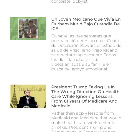
corporate lobbyist.
Un Joven Mexicano Que Vivía En
Durham Murió Bajo Custodia De
ICE
Durante las tres semanas que
permaneció detenido en el Centro
de Detención Stewart, el estado de
salud de Prisciliano Trejo Ricano
se deterioró rápidamente. Todos
los días llamaba y hacía
videollamadas a su familia en
busca de apoyo emocional.
President Trump Taking Us In
The Wrong Direction On Health
Care While Ignoring Lessons
From 61 Years Of Medicare And
Medicaid
Rather than apply lessons from
Medicaid and Medicare that would
make health care work better for
all of us, President Trump and
Republicans in Congress traded