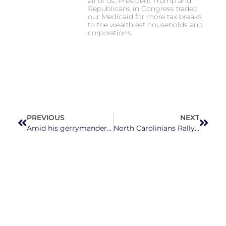
all of us, President Trump and
Republicans in Congress traded
our Medicaid for more tax breaks
to the wealthiest households and
corporations.
PREVIOUS
NEXT
Amid his gerrymander gift to Trump, Phil Berger’s actions are called into question
North Carolinians Rally Against GOP-led Redistricting Plan