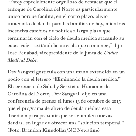
“Estoy especialmente orgulloso de destacar que el
enfoque de Carolina del Norte es particularmente
único porque facilita, en el corto plazo, alivio
inmediato de deuda para las familias de hoy, mientras
incentiva cambios de política a largo plazo que
terminarán con el ciclo de deuda médica atacando su
causa raíz —evitándola antes de que comience,” dijo
José Penabad, vicepresidente de la junta de
Undue
Medical Debt
.
Dev Sangvai gesticula con una mano extendida en un
podio con el letrero “Eliminando la deuda médica.”
El secretario de Salud y Servicios Humanos de
Carolina del Norte, Dev Sangvai, dijo en una
conferencia de prensa el lunes 13 de octubre de 2025
que el programa de alivio de deuda médica está
diseñado para prevenir que se acumulen nuevas
deudas, en lugar de ofrecer una “solución temporal.”
(Foto: Brandon Kingdollar/NC Newsline)