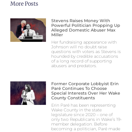
More Posts
Stevens Raises Money With
Powerful Politician Propping Up
Alleged Domestic Abuser Max
Miller
Her fundraising appearance with
Johnson will no doubt raise
questions with voters as Stevens is
hounded by credible accusations
of a long record of supporting
abusers and predators.
Former Corporate Lobbyist Erin
Paré Continues To Choose
Special Interests Over Her Wake
County Constituents
Erin Paré has been representing
Wake County in the state
legislature since 2020 – one of
only two Republicans in Wake’s 19-
member delegation. Before
becoming a politician, Paré made