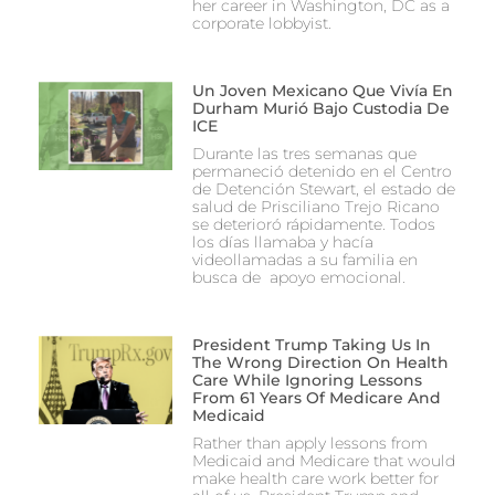
her career in Washington, DC as a
corporate lobbyist.
Un Joven Mexicano Que Vivía En
Durham Murió Bajo Custodia De
ICE
Durante las tres semanas que
permaneció detenido en el Centro
de Detención Stewart, el estado de
salud de Prisciliano Trejo Ricano
se deterioró rápidamente. Todos
los días llamaba y hacía
videollamadas a su familia en
busca de apoyo emocional.
President Trump Taking Us In
The Wrong Direction On Health
Care While Ignoring Lessons
From 61 Years Of Medicare And
Medicaid
Rather than apply lessons from
Medicaid and Medicare that would
make health care work better for