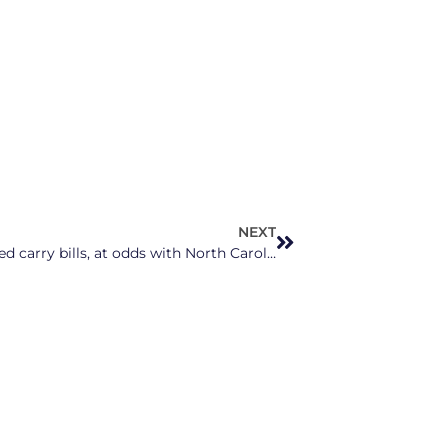
NEXT
GOP lawmakers move permitless concealed carry bills, at odds with North Carolina residents