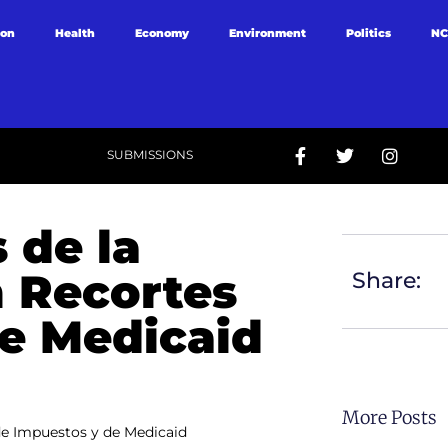
ion
Health
Economy
Environment
Politics
NC
SUBMISSIONS
 de la
 Recortes
Share:
e Medicaid
More Posts
de Impuestos y de Medicaid