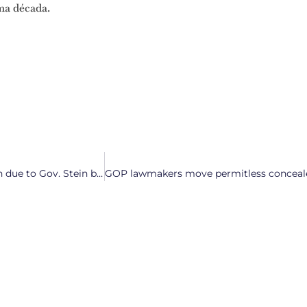
ma década.
North Carolina House gears up for budget talks, final version due to Gov. Stein by June