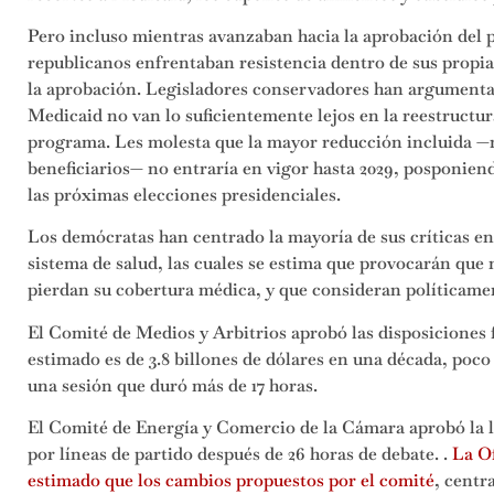
Pero incluso mientras avanzaban hacia la aprobación del pl
republicanos enfrentaban resistencia dentro de sus propias 
la aprobación. Legisladores conservadores han argumentad
Medicaid no van lo suficientemente lejos en la reestructur
programa. Les molesta que la mayor reducción incluida —n
beneficiarios— no entraría en vigor hasta 2029, posponien
las próximas elecciones presidenciales.
Los demócratas han centrado la mayoría de sus críticas en
sistema de salud, las cuales se estima que provocarán que
pierdan su cobertura médica, y que consideran políticame
El Comité de Medios y Arbitrios aprobó las disposiciones f
estimado es de 3.8 billones de dólares en una década, poco
una sesión que duró más de 17 horas.
El Comité de Energía y Comercio de la Cámara aprobó la l
por líneas de partido después de 26 horas de debate. .
La O
estimado que los cambios propuestos por el comité
, centr