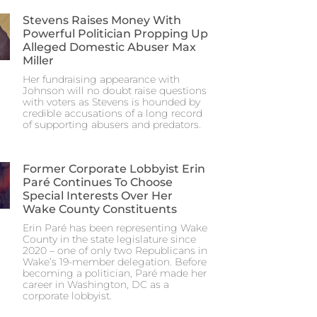
Stevens Raises Money With
Powerful Politician Propping Up
Alleged Domestic Abuser Max
Miller
Her fundraising appearance with
Johnson will no doubt raise questions
with voters as Stevens is hounded by
credible accusations of a long record
of supporting abusers and predators.
Former Corporate Lobbyist Erin
Paré Continues To Choose
Special Interests Over Her
Wake County Constituents
Erin Paré has been representing Wake
County in the state legislature since
2020 – one of only two Republicans in
Wake’s 19-member delegation. Before
becoming a politician, Paré made her
career in Washington, DC as a
corporate lobbyist.