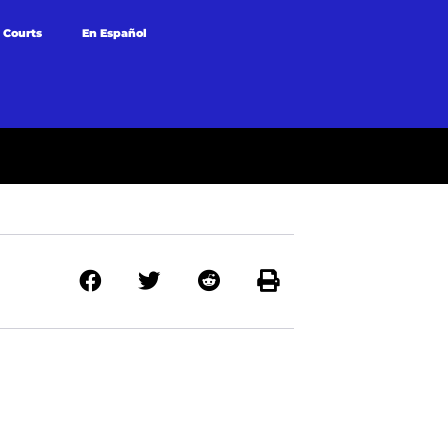
 Courts
En Español